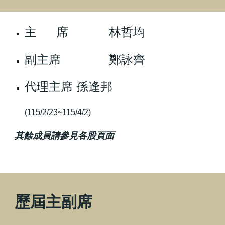
主
席
林哲均
副主席
鄭詠齊
代理
主席
孫逢邦
(115/2/23~115/4/2)
其餘成員請參見各股頁面
歷屆
主副席